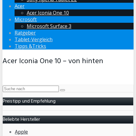
Acer
Acer Iconia One 10
Microsoft
Microsoft Surface 3
Ratgeber
Tablet-Vergleich
Tipps &Tricks
Acer Iconia One 10 – von hinten
Preistipp und Empfehlung
Beliebte Hersteller
Apple