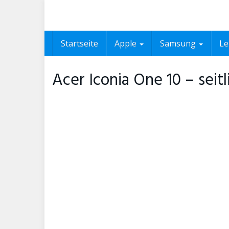
Skip
to
main
content
Startseite
Apple
Samsung
L
Acer Iconia One 10 – seitl