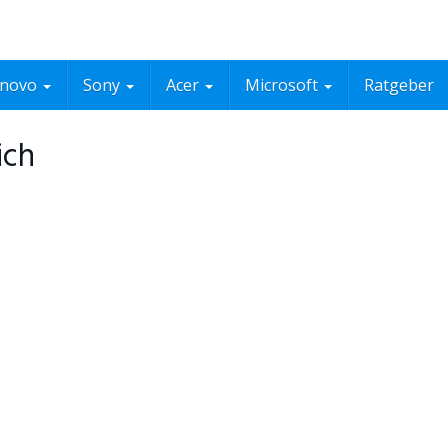
enovo
Sony
Acer
Microsoft
Ratgeber
ich