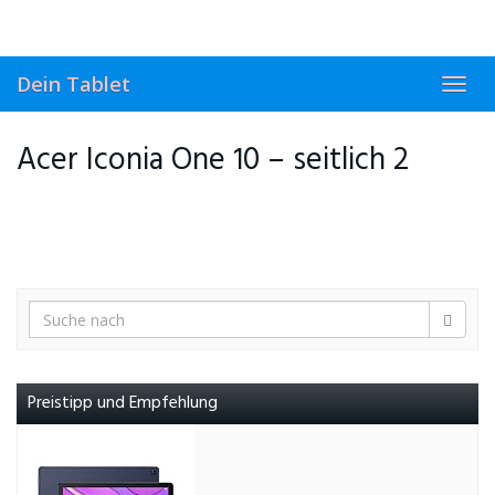
Skip
to
main
content
Dein Tablet
Toggl
navig
Acer Iconia One 10 – seitlich 2
Preistipp und Empfehlung