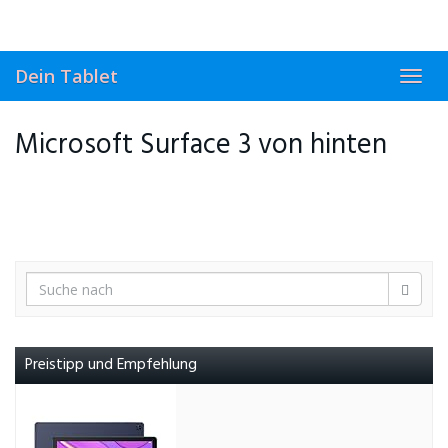
Skip
to
main
content
Dein Tablet
Toggl
navig
Microsoft Surface 3 von hinten
Preistipp und Empfehlung