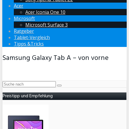
Acer
Acer Iconia One 10
Microsoft
Microsoft Surface 3
Ratgeber
Tablet-Vergleich
Tipps &Tricks
Samsung Galaxy Tab A – von vorne
Preistipp und Empfehlung