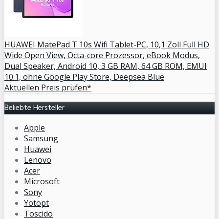
HUAWEI MatePad T 10s Wifi Tablet-PC, 10,1 Zoll Full HD
Wide Open View, Octa-core Prozessor, eBook Modus,
Dual Speaker, Android 10, 3 GB RAM, 64 GB ROM, EMUI
10.1, ohne Google Play Store, Deepsea Blue
Aktuellen Preis prüfen*
Beliebte Hersteller
Apple
Samsung
Huawei
Lenovo
Acer
Microsoft
Sony
Yotopt
Toscido