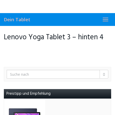
Skip
to
main
content
Dein Tablet
Toggl
navig
Lenovo Yoga Tablet 3 – hinten 4
Preistipp und Empfehlung