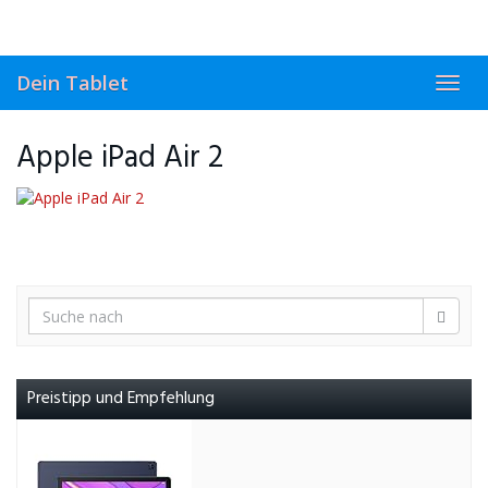
Skip
to
main
content
Dein Tablet
Toggl
navig
Apple iPad Air 2
Preistipp und Empfehlung