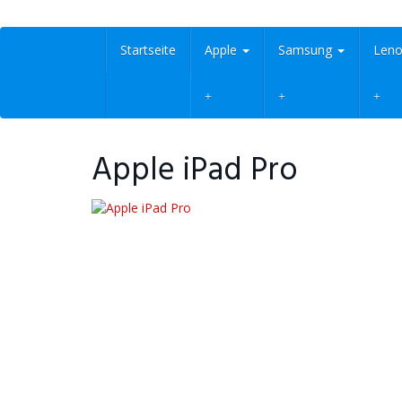
Skip
to
main
Startseite
Apple
Samsung
Len
content
Apple iPad Pro