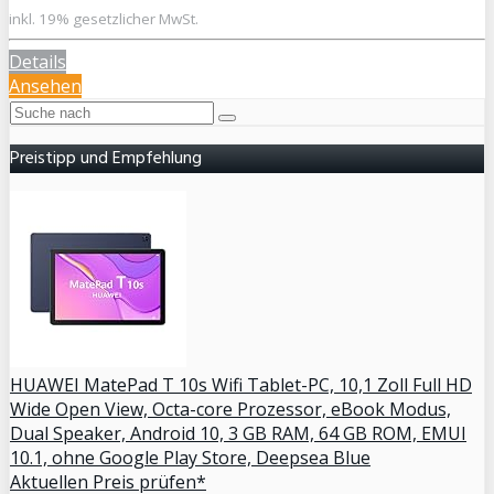
inkl. 19% gesetzlicher MwSt.
Details
Ansehen
Preistipp und Empfehlung
HUAWEI MatePad T 10s Wifi Tablet-PC, 10,1 Zoll Full HD
Wide Open View, Octa-core Prozessor, eBook Modus,
Dual Speaker, Android 10, 3 GB RAM, 64 GB ROM, EMUI
10.1, ohne Google Play Store, Deepsea Blue
Aktuellen Preis prüfen*