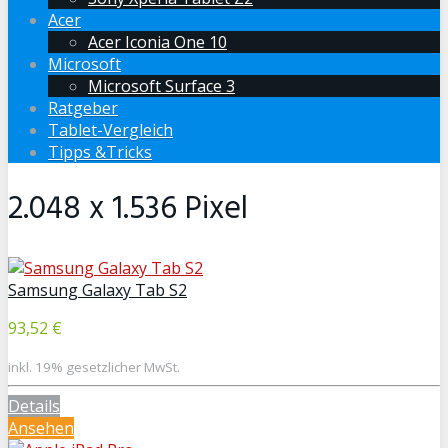
Acer
Acer Iconia One 10
Microsoft
Microsoft Surface 3
Ratgeber
Tablet-Vergleich
Tipps &Tricks
2.048 x 1.536 Pixel
Samsung Galaxy Tab S2
93,52 €
inkl. 19% gesetzlicher MwSt.
Details
Ansehen