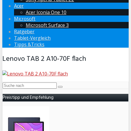
Acer
Acer Iconia One 10
Microsoft
Microsoft Surface 3
Ratgeber
Tablet-Vergleich
Tipps &Tricks
Lenovo TAB 2 A10-70F flach
Preistipp und Empfehlung