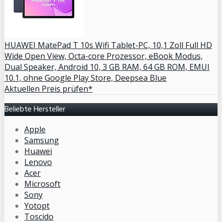
HUAWEI MatePad T 10s Wifi Tablet-PC, 10,1 Zoll Full HD
Wide Open View, Octa-core Prozessor, eBook Modus,
Dual Speaker, Android 10, 3 GB RAM, 64 GB ROM, EMUI
10.1, ohne Google Play Store, Deepsea Blue
Aktuellen Preis prüfen*
Beliebte Hersteller
Apple
Samsung
Huawei
Lenovo
Acer
Microsoft
Sony
Yotopt
Toscido