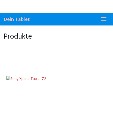
Skip
to
main
content
Dein Tablet
Toggl
navig
Produkte